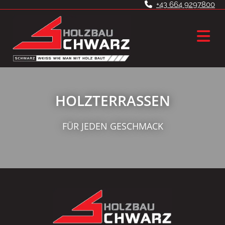
+43 664 9297800

HOLZTERRASSEN
FÜR JEDEN GESCHMACK